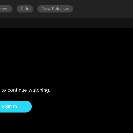
News
Kids
New Releases
ടെ രോഷം കണ്ട ആ ആവേശം’​| Asif
ും അനുഭവിച്ചിട്ടുണ്ടെന്ന് നടൻ ആസിഫ് അലി. അതുകൊണ്ട്
കാനായി. വിവാദങ്ങൾക്ക് ശേഷം നൽകിയ ആദ്യ അഭിമുഖം, മനോരമ
n to continue watching.
Sign In