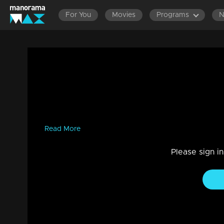
For You
Movies
Programs
‘ഇടപ്പള്ളി സിഗ്നലില്‍ സുരേഷ് ഗോപിയു
Ali| Nere Chovve
News
|
സൈബർ ആക്രമണത്തിന് വിധേയരാകുന്നവരുടെ അവസ്ഥ താന
രമേഷ് നാരായണന്റെ സാഹചര്യം എളുപ്പത്തിൽ മനസിലാക്
ന്...
Read More
Please sign i