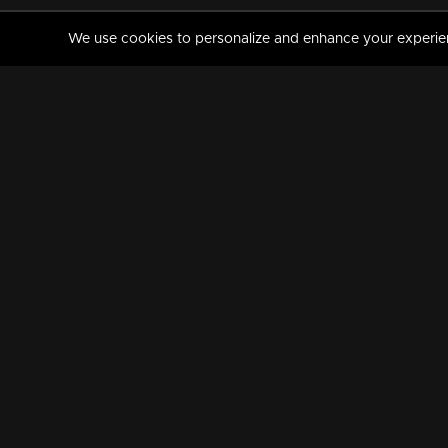
We use cookies to personalize and enhance your experience
MANORAMAMAX
PREMIUM
About Us
Activate Your Subscripti
Frequently Asked Questions
TV Channels
AVAILABLE ON:
FOLLOW US: