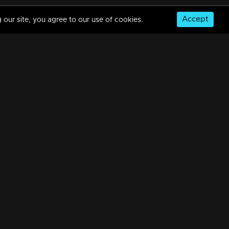
Accept
 our site, you agree to our use of cookies.
© Copyright 2026, MM TV Limited
NS
FOR ENQUIRIES & FEEDBACK
Contact Us
Advertise With Us
Football World Cup
GET THE APP: