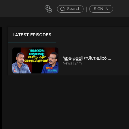
Search
SIGN IN
LATEST EPISODES
‘ഇടപ്പള്ളി സിഗ്നലില്‍ സുരേഷ് ഗോപിയുടെ രോഷം കണ്ട ആ ആവേശം’​| Asif Ali| Nere Chovve
News | 24m