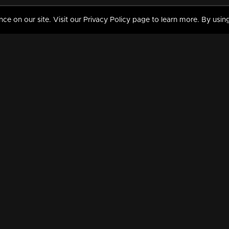
 on our site. Visit our Privacy Policy page to learn more. By using
MY VIDEOS & HISTORY
TERMS AND CONDITIO
on
Liked Videos
Privacy Policy
Watch History
Terms and Conditions
My Playlist
Nandilath G Mart FIFA 