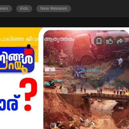
News
Kids
New Releases
 പൊലിഞ്ഞ ജീവന് ആരുത്തരം
ായി തിരച്ചില്‍ തുടരുകയാണ്. ദുരന്തം വിദഗ്ധസമിതി
പ്പോര്‍ട്ട് വരുന്നതുവരെ തുരങ്കപാതാ നിര്‍...
Read More