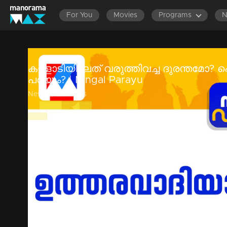
For You
Movies
Programs
കള്ളാടിയിലേത് വരുത്തിവച്ച ദുരന്തമോ?
പറയും? ​| Ningal Parayu
News
|
29m 29s
വയനാട് കള്ളാടി മണ്ണിടിച്ചിലില്‍ കാണാതായ അഞ്ചുപേര്‍ക്ക
അന്വേഷിക്കുമെന്ന് മുഖ്യമന്ത്രി ഉറപ്പു നല്‍കിയിരിക്കുന്നു. റി