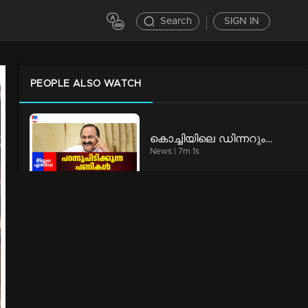
Search
SIGN IN
PEOPLE ALSO WATCH
കൊച്ചിയിലെ ഡിന്നറും പൊന്നാനിയിലെ ലഞ്ചും | Thiruva Ethirva | VD Satheesan
News | 7m 1s
മന്ത്രിയുടെ റൂട്ടുമാറിയ നാവ് | Thiruva Ethirva | CP John
News | 12m 55s
സ്പീഡ് ന്യൂസ് 9.30 PM, ഓഗസ്റ്റ് 09, 2026 | Speed News
Speed News | 4m 42s