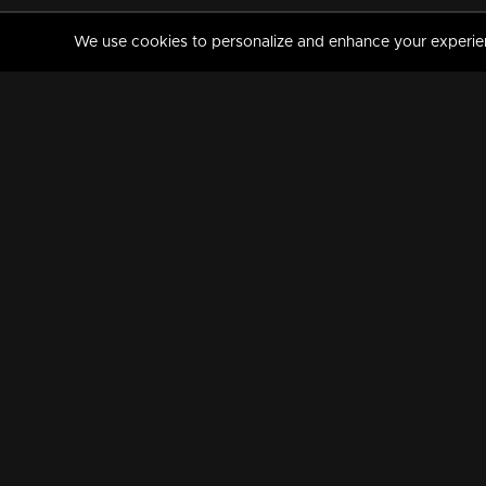
We use cookies to personalize and enhance your experience
MANORAMAMAX
PREMIUM
About Us
Activate Your Subscripti
Frequently Asked Questions
TV Channels
AVAILABLE ON:
FOLLOW US: