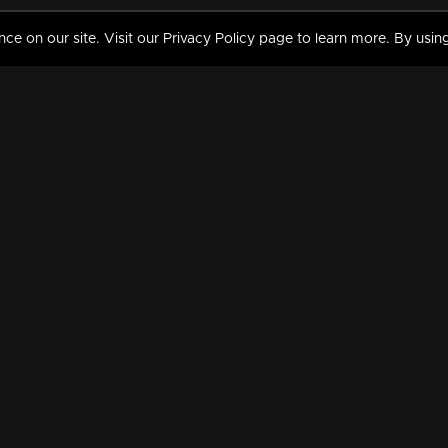
 on our site. Visit our Privacy Policy page to learn more. By using
MY VIDEOS & HISTORY
TERMS AND CONDITIO
on
Liked Videos
Privacy Policy
Watch History
Terms and Conditions
My Playlist
Nandilath G Mart FIFA 