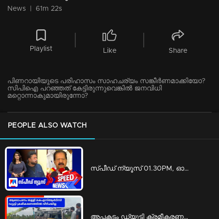
News
|
61m 22s
Playlist
Like
Share
പിണറായിയുടെ പരിഹാസം സാഹചര്യം സങ്കീര്‍ണമാക്കിയോ?
സിപിഐ പറഞ്ഞത് കേട്ടിരുന്നുവെങ്കില്‍ ജനവിധി
മറ്റൊന്നാകുമായിരുന്നോ?
PEOPLE ALSO WATCH
സ്‌പീഡ് ന്യൂസ് 01.30PM, ഓഗസ്റ്റ് 09, 2026 | Speed News
അപകടം ഡ്യൂട്ടി ക്രമീകരണത്തിലെ പാളിച്ചകൊണ്ടല്ല; കെഎസ്ആര്‍ടിസി | ksrtc bengaluru mysuru highway