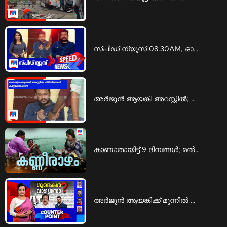
സ്‌പീഡ് ന്യൂസ് 08.30AM, ഓഗസ്റ്റ് 09, 2026 | Speed News
അര്‍ജുന്‍ ആയങ്കി അറസ്റ്റില്‍; പിടിയിലായത് കണ്ണൂരില്‍ നിന്ന് | Arjun Ayanki arrest
കാണാതായിട്ട് 9 ദിനങ്ങള്‍; മല്‍സ്യത്തൊഴിലാളികളെയും കാത്ത് കുടുംബങ്ങള്‍ | Fishermen
അര്‍ജുന്‍ ആയങ്കിക്ക് മുന്നില്‍ മുട്ടുമടക്കിയോ കേരള പൊലീസ്? | Counter Point