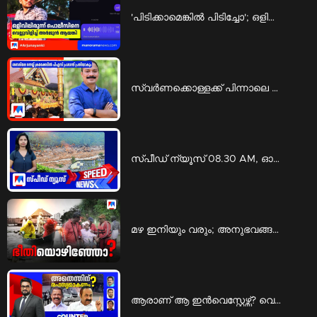
'പിടിക്കാമെങ്കിൽ പിടിച്ചോ'; ഒളിവിലിരുന്ന് പൊലീസിനെ വെല്ലുവിളിച്ച് അർജുൻ ആയങ്കി | Arjun ayanki
സ്വര്‍ണക്കൊള്ളക്ക് പിന്നാലെ ശബരിമല നെയ്യ് ക്രമക്കേടിലും പി.എസ്. പ്രശാന്ത് പ്രതിയാകും | ps prashanth
സ്പീഡ് ന്യൂസ് 08.30 AM, ഓഗസ്റ്റ് 06, 2026 | Speed News
മഴ ഇനിയും വരും; അനുഭവങ്ങളില്‍ നിന്ന് പാഠമുള്‍ക്കൊളളണ്ടേ? | Special Programs
ആരാണ് ആ ഇന്‍വെസ്റ്റേഴ്സ്? വെളിപ്പെടുത്താന്‍ മടിയെന്തിന്? | Counter point