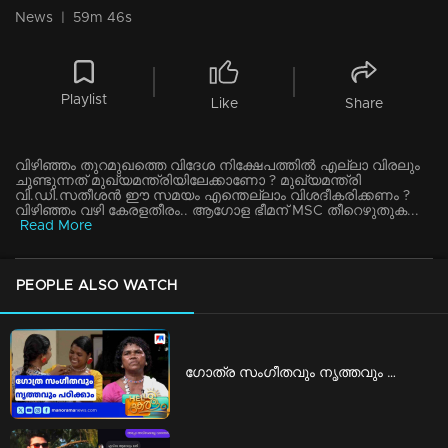
News
|
59m 46s
Playlist
Like
Share
വിഴിഞ്ഞം തുറമുഖത്തെ വിദേശ നിക്ഷേപത്തില്‍ എല്ലാ വിരലും
ചൂണ്ടുന്നത് മുഖ്യമന്ത്രിയിലേക്കാണോ ? മുഖ്യമന്ത്രി
വി.ഡി.സതീശന്‍ ഈ സമയം എന്തെല്ലാം വിശദീകരിക്കണം ?
വിഴിഞ്ഞം വഴി കേരളതീരം.. ആഗോള ഭീമന് MSC തീറെഴുതുക...
Read More
PEOPLE ALSO WATCH
ഗോത്ര സംഗീതവും നൃത്തവും പഠിക്കാം; ‘കിര്‍ത്താഡ്സ് ’ ഒരുക്കുന്ന പരിശീലനം | KIRTADS