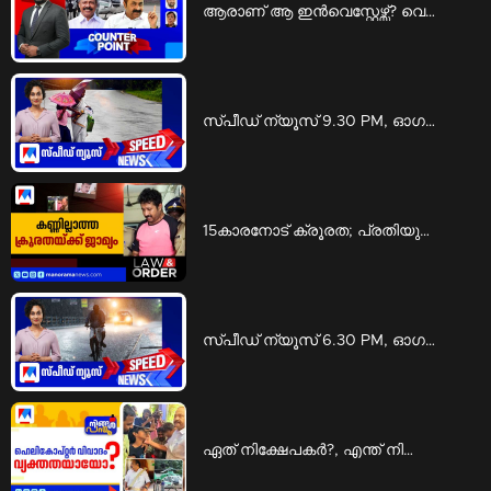
ആരാണ് ആ ഇന്‍വെസ്റ്റേഴ്സ്? വെളിപ്പെടുത്താന്‍ മടിയെന്തിന്? | Counter point
സ്പീഡ് ന്യൂസ് 9.30 PM, ഓഗസ്റ്റ് 05, 2026 | Speed News
15കാരനോട് ക്രൂരത; പ്രതിയുടെ ശിക്ഷ മരവിപ്പിച്ചു, ജാമ്യവും | Law and Order
സ്പീഡ് ന്യൂസ് 6.30 PM, ഓഗസ്റ്റ് 05, 2026 | Speed News
ഏത് നിക്ഷേപകര്‍?, എന്ത് നിക്ഷേപം?; പ്രതിപക്ഷ വിമര്‍ശനത്തില്‍ കഴമ്പുണ്ടോ ? | Ningal Parayu