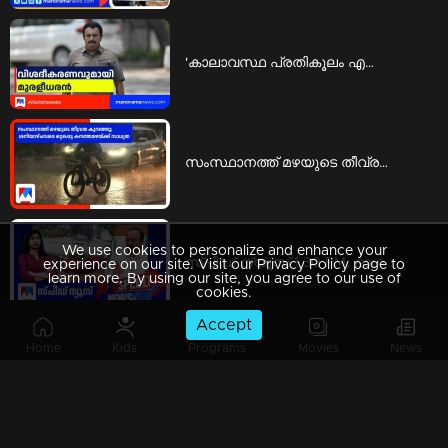
'കാലാവസ്ഥ പ്രതികൂലം എന്നാണ് ഉദ്ദേശിച്ചത്'; വിശദീകരണവുമായി മുരളീധരന്‍ | Latest News
സംസ്ഥാനത്ത് മഴയുടെ തീവ്രത കുറഞ്ഞു; ശനിയാഴ്ച വരെ ഒറ്റപ്പെട്ട കനത്തമഴയ്ക്ക് സാധ്യത | Breaking News
We use cookies to personalize and enhance your
സ്പീഡ് ന്യൂസ് 1.30 PM, ഓഗസ്റ്റ് 05, 2026 | Speed News
experience on our site. Visit our Privacy Policy page to
learn more. By using our site, you agree to our use of
cookies.
Accept
Home
Kids
Programs
Movies
News
ചാര്‍പ്പയിലേക്ക് സഞ്ചാരികളുടെ ഒഴുക്ക്; നിറഞ്ഞൊഴുകി ചാര്‍പ്പ വെള്ളച്ചാട്ടം | WaterFall