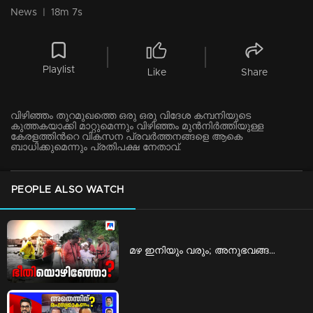
News
|
18m 7s
Playlist
Like
Share
വിഴിഞ്ഞം തുറമുഖത്തെ ഒരു ഒരു വിദേശ കമ്പനിയുടെ
കുത്തകയാക്കി മാറ്റുമെന്നും വിഴിഞ്ഞം മുൻനിർത്തിയുള്ള
കേരളത്തിൻറെ വികസന പ്രവർത്തനങ്ങളെ ആകെ
ബാധിക്കുമെന്നും പ്രതിപക്ഷ നേതാവ്.
PEOPLE ALSO WATCH
മഴ ഇനിയും വരും; അനുഭവങ്ങളില്‍ നിന്ന് പാഠമുള്‍ക്കൊളളണ്ടേ? | Special Programs