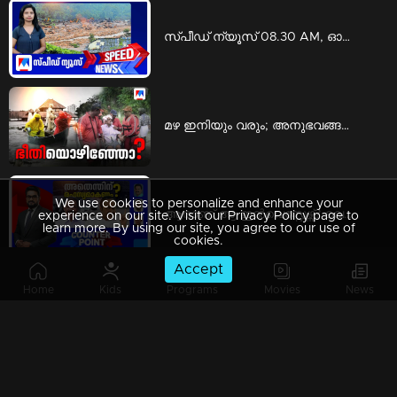
സ്പീഡ് ന്യൂസ് 08.30 AM, ഓഗസ്റ്റ് 06, 2026 | Speed News
മഴ ഇനിയും വരും; അനുഭവങ്ങളില്‍ നിന്ന് പാഠമുള്‍ക്കൊളളണ്ടേ? | Special Programs
We use cookies to personalize and enhance your
ആരാണ് ആ ഇന്‍വെസ്റ്റേഴ്സ്? വെളിപ്പെടുത്താന്‍ മടിയെന്തിന്? | Counter point
experience on our site. Visit our Privacy Policy page to
learn more. By using our site, you agree to our use of
cookies.
Accept
Home
Kids
Programs
Movies
News
സ്പീഡ് ന്യൂസ് 9.30 PM, ഓഗസ്റ്റ് 05, 2026 | Speed News
15കാരനോട് ക്രൂരത; പ്രതിയുടെ ശിക്ഷ മരവിപ്പിച്ചു, ജാമ്യവും | Law and Order