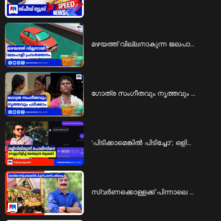
മഴയത്ത് വില്ലനാകുന്ന ജലപാളി പ്രവര്‍ത്തനം; അപകടത്തില്‍ പെടാതിരിക്കാന്‍ എന്ത് ചെയ്യാം | Rain accidents
ഗോത്ര സംഗീതവും നൃത്തവും പഠിക്കാം; ‘കിര്‍ത്താഡ്സ് ’ ഒരുക്കുന്ന പരിശീലനം | KIRTADS
'പിടിക്കാമെങ്കിൽ പിടിച്ചോ'; ഒളിവിലിരുന്ന് പൊലീസിനെ വെല്ലുവിളിച്ച് അർജുൻ ആയങ്കി | Arjun ayanki
സ്വര്‍ണക്കൊള്ളക്ക് പിന്നാലെ ശബരിമല നെയ്യ് ക്രമക്കേടിലും പി.എസ്. പ്രശാന്ത് പ്രതിയാകും | ps prashanth