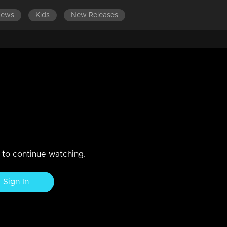
News
Kids
New Releases
ത് ഭര്‍തൃപീഡനം; നോവായി ആരതി |
വതിയെ തൂങ്ങിമരിച്ച നിലയില്‍ കണ്ടെത്തുന്നത്. വര്‍ക്കല സ്വദേശി
n to continue watching.
Sign In