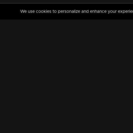
We use cookies to personalize and enhance your experience
MANORAMAMAX
PREMIUM
About Us
Activate Your Subscripti
Frequently Asked Questions
TV Channels
AVAILABLE ON:
FOLLOW US: