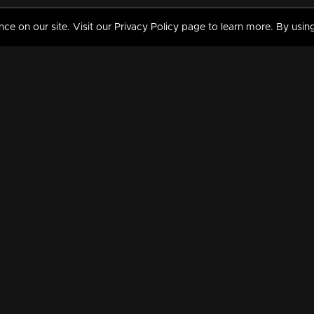
 on our site. Visit our Privacy Policy page to learn more. By using
MY VIDEOS & HISTORY
TERMS AND CONDITIO
on
Liked Videos
Privacy Policy
Watch History
Terms and Conditions
My Playlist
Nandilath G Mart FIFA 