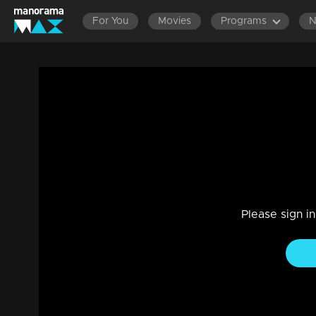
For You
Movies
Programs
ശരീരത്തില്‍ 13 മുറിവുകള്‍; ജീവനെടുത്
Dowry Death
News
|
21m 44s
ഇക്കഴിഞ്ഞ ശനിയാഴ്ചയാണ് തിരുവനന്തപുരം ആറ്റുകാലില്‍ യു
ഇരുപത്തിയാറുകാരി ആരതി ആണ് മരിച്ചത്.
Please sign i