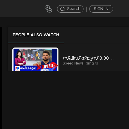
Search
SIGN IN
PEOPLE ALSO WATCH
സ്‌പീഡ് ന്യൂസ് 8.30 AM, ഓഗസ്റ്റ് 08, 2026 | Speed News
Speed News | 3m 27s
കറുത്തിരുളുന്ന മാനം, തിമിര്‍ത്ത് പെരുമഴ; ഒടുങ്ങാത്ത കെടുതി...​| Kerala rain flood damages
News | 20m 39s
റീബില്‍ഡ് കേരള കണ്ടവരുണ്ടോ?; കടലില്‍ കാണാതായവരെ കണ്ടെത്താത്ത നാട് എന്തുപഠിച്ചു?​ |counterpoint fishermen issue
News | 60m 48s