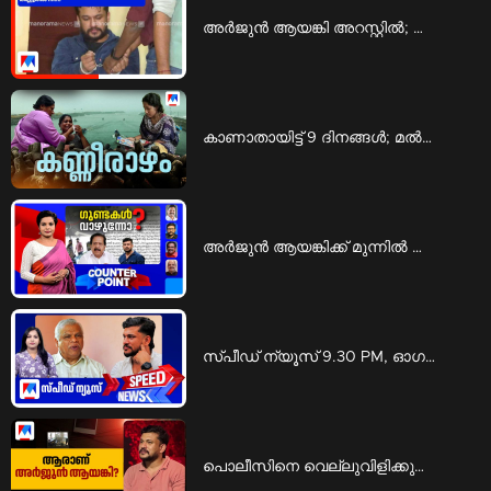
അര്‍ജുന്‍ ആയങ്കി അറസ്റ്റില്‍; പിടിയിലായത് കണ്ണൂരില്‍ നിന്ന് | Arjun Ayanki arrest
കാണാതായിട്ട് 9 ദിനങ്ങള്‍; മല്‍സ്യത്തൊഴിലാളികളെയും കാത്ത് കുടുംബങ്ങള്‍ | Fishermen
അര്‍ജുന്‍ ആയങ്കിക്ക് മുന്നില്‍ മുട്ടുമടക്കിയോ കേരള പൊലീസ്? | Counter Point
സ്പീഡ് ന്യൂസ് 9.30 PM, ഓഗസ്റ്റ് 08, 2026 | Speed News
പൊലീസിനെ വെല്ലുവിളിക്കുന്ന ഗുണ്ടാനേതാവ്; ആരാണ് അര്‍ജുന്‍ ആയങ്കി? | Law and Order