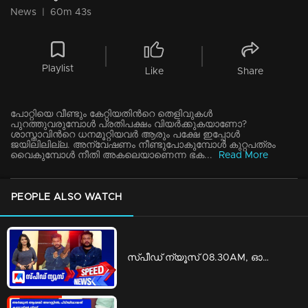
News
|
60m 43s
Playlist
Like
Share
പോറ്റിയെ വീണ്ടും കേറ്റിയതിൻറെ തെളിവുകൾ
പുറത്തുവരുമ്പോൾ പ്രതിപക്ഷം വിയർക്കുകയാണോ?
ശാസ്താവിൻറെ ധനമൂറ്റിയവർ ആരും പക്ഷേ ഇപ്പോൾ
ജയിലിലില്ല. അന്വേഷണം നീണ്ടുപോകുമ്പോൾ കുറ്റപത്രം
വൈകുമ്പോൾ നീതി അകലെയാണെന്ന ഭക...
Read More
PEOPLE ALSO WATCH
സ്‌പീഡ് ന്യൂസ് 08.30AM, ഓഗസ്റ്റ് 09, 2026 | Speed News