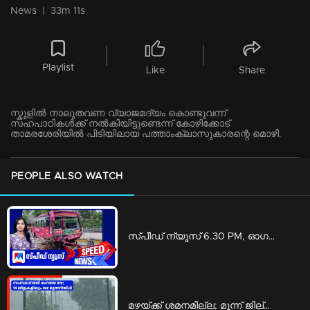
News
|
33m 11s
Playlist
Like
Share
സ്കൂളില്‍ നാലുതവണ വ്യാജമദ്യം കൊണ്ടുവന്ന്
സഹപാഠികള്‍ക്ക് നല്‍കിയിട്ടുണ്ടെന്ന് കോഴിക്കോട്
താമരശേരിയില്‍ പിടിയിലായ പത്താംക്ലാസുകാരന്റെ മൊഴി.
PEOPLE ALSO WATCH
സ്പീഡ് ന്യൂസ് 6.30 PM, ഓഗസ്റ്റ് 06, 2026 | Speed News
മഴയ്ക്ക് ശമനമില്ല; മൂന്ന് ജില്ലകളിൽ റെഡ് അലർട്ട് | Rain