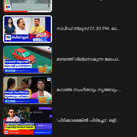
സ്പീഡ് ന്യൂസ് 01.30 PM, ഓഗസ്റ്റ് 06, 2026 | Speed News
മഴയത്ത് വില്ലനാകുന്ന ജലപാളി പ്രവര്‍ത്തനം; അപകടത്തില്‍ പെടാതിരിക്കാന്‍ എന്ത് ചെയ്യാം | Rain accidents
ഗോത്ര സംഗീതവും നൃത്തവും പഠിക്കാം; ‘കിര്‍ത്താഡ്സ് ’ ഒരുക്കുന്ന പരിശീലനം | KIRTADS
'പിടിക്കാമെങ്കിൽ പിടിച്ചോ'; ഒളിവിലിരുന്ന് പൊലീസിനെ വെല്ലുവിളിച്ച് അർജുൻ ആയങ്കി | Arjun ayanki