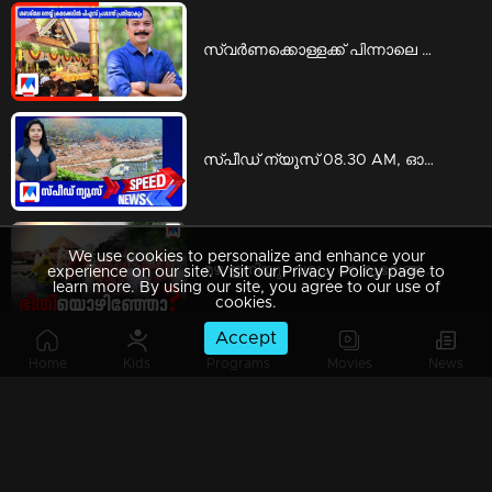
സ്വര്‍ണക്കൊള്ളക്ക് പിന്നാലെ ശബരിമല നെയ്യ് ക്രമക്കേടിലും പി.എസ്. പ്രശാന്ത് പ്രതിയാകും | ps prashanth
സ്പീഡ് ന്യൂസ് 08.30 AM, ഓഗസ്റ്റ് 06, 2026 | Speed News
We use cookies to personalize and enhance your
മഴ ഇനിയും വരും; അനുഭവങ്ങളില്‍ നിന്ന് പാഠമുള്‍ക്കൊളളണ്ടേ? | Special Programs
experience on our site. Visit our Privacy Policy page to
learn more. By using our site, you agree to our use of
cookies.
Accept
Home
Kids
Programs
Movies
News
ആരാണ് ആ ഇന്‍വെസ്റ്റേഴ്സ്? വെളിപ്പെടുത്താന്‍ മടിയെന്തിന്? | Counter point
സ്പീഡ് ന്യൂസ് 9.30 PM, ഓഗസ്റ്റ് 05, 2026 | Speed News