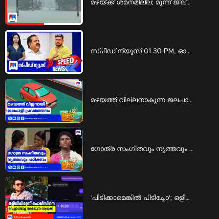
മഴയ്ക്ക് ശമനമില്ല; മൂന്ന് ജില്ലകളിൽ റെഡ് അലർട്ട് | Rain
സ്പീഡ് ന്യൂസ് 01.30 PM, ഓഗസ്റ്റ് 06, 2026 | Speed News
മഴയത്ത് വില്ലനാകുന്ന ജലപാളി പ്രവര്‍ത്തനം; അപകടത്തില്‍ പെടാതിരിക്കാന്‍ എന്ത് ചെയ്യാം | Rain accidents
ഗോത്ര സംഗീതവും നൃത്തവും പഠിക്കാം; ‘കിര്‍ത്താഡ്സ് ’ ഒരുക്കുന്ന പരിശീലനം | KIRTADS
'പിടിക്കാമെങ്കിൽ പിടിച്ചോ'; ഒളിവിലിരുന്ന് പൊലീസിനെ വെല്ലുവിളിച്ച് അർജുൻ ആയങ്കി | Arjun ayanki