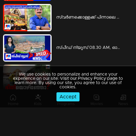
സ്വര്‍ണക്കൊള്ളക്ക് പിന്നാലെ ശബരിമല നെയ്യ് ക്രമക്കേടിലും പി.എസ്. പ്രശാന്ത് പ്രതിയാകും | ps prashanth
സ്പീഡ് ന്യൂസ് 08.30 AM, ഓഗസ്റ്റ് 06, 2026 | Speed News
We use cookies to personalize and enhance your
മഴ ഇനിയും വരും; അനുഭവങ്ങളില്‍ നിന്ന് പാഠമുള്‍ക്കൊളളണ്ടേ? | Special Programs
experience on our site. Visit our Privacy Policy page to
learn more. By using our site, you agree to our use of
cookies.
Accept
Home
Kids
Programs
Movies
News
ആരാണ് ആ ഇന്‍വെസ്റ്റേഴ്സ്? വെളിപ്പെടുത്താന്‍ മടിയെന്തിന്? | Counter point