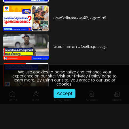
ഏത് നിക്ഷേപകര്‍?, എന്ത് നിക്ഷേപം?; പ്രതിപക്ഷ വിമര്‍ശനത്തില്‍ കഴമ്പുണ്ടോ ? | Ningal Parayu
'കാലാവസ്ഥ പ്രതികൂലം എന്നാണ് ഉദ്ദേശിച്ചത്'; വിശദീകരണവുമായി മുരളീധരന്‍ | Latest News
We use cookies to personalize and enhance your
സംസ്ഥാനത്ത് മഴയുടെ തീവ്രത കുറഞ്ഞു; ശനിയാഴ്ച വരെ ഒറ്റപ്പെട്ട കനത്തമഴയ്ക്ക് സാധ്യത | Breaking News
experience on our site. Visit our Privacy Policy page to
learn more. By using our site, you agree to our use of
cookies.
Accept
Home
Kids
Programs
Movies
News
സ്പീഡ് ന്യൂസ് 1.30 PM, ഓഗസ്റ്റ് 05, 2026 | Speed News