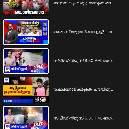
മഴ ഇനിയും വരും; അനുഭവങ്ങളില്‍ നിന്ന് പാഠമുള്‍ക്കൊളളണ്ടേ? | Special Programs
ആരാണ് ആ ഇന്‍വെസ്റ്റേഴ്സ്? വെളിപ്പെടുത്താന്‍ മടിയെന്തിന്? | Counter point
സ്പീഡ് ന്യൂസ് 9.30 PM, ഓഗസ്റ്റ് 05, 2026 | Speed News
15കാരനോട് ക്രൂരത; പ്രതിയുടെ ശിക്ഷ മരവിപ്പിച്ചു, ജാമ്യവും | Law and Order
സ്പീഡ് ന്യൂസ് 6.30 PM, ഓഗസ്റ്റ് 05, 2026 | Speed News