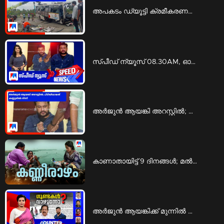
അപകടം ഡ്യൂട്ടി ക്രമീകരണത്തിലെ പാളിച്ചകൊണ്ടല്ല; കെഎസ്ആര്‍ടിസി | ksrtc bengaluru mysuru highway
സ്‌പീഡ് ന്യൂസ് 08.30AM, ഓഗസ്റ്റ് 09, 2026 | Speed News
അര്‍ജുന്‍ ആയങ്കി അറസ്റ്റില്‍; പിടിയിലായത് കണ്ണൂരില്‍ നിന്ന് | Arjun Ayanki arrest
കാണാതായിട്ട് 9 ദിനങ്ങള്‍; മല്‍സ്യത്തൊഴിലാളികളെയും കാത്ത് കുടുംബങ്ങള്‍ | Fishermen
അര്‍ജുന്‍ ആയങ്കിക്ക് മുന്നില്‍ മുട്ടുമടക്കിയോ കേരള പൊലീസ്? | Counter Point