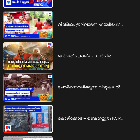
വിശ്രമം ഇല്ലാതെ ഫയര്‍ഫോഴ്സ് ഉദ്യോഗസ്ഥര്‍; പ്രളയമേഖലയിലെ രക്ഷാകരങ്ങള്‍ | Fire Force
ഒൻപത് കൊല്ലം വേർപിരിഞ്ഞു താമസിച്ച ദമ്പതികൾ ഇനിയുള്ള കാലം ഒന്നിച്ചു ജീവിക്കും | Life
ചോര്‍ന്നൊലിക്കുന്ന വീടുകളില്‍ പുനരധിവാസം; പുത്തുമലയിലെ കണ്ണീരോര്‍മയ്ക്ക് ഒരാണ്ട് | Puthumala
കോഴിക്കോട് – ബെംഗളൂരു KSRTC സൂപ്പര്‍ ഡീലക്സ് ഇടിച്ച് മറിഞ്ഞു; ഡ്രൈവറും കണ്ടക്ടറും മരിച്ചു; 20 പേര്‍ക്ക് പരുക്ക് | Breaking News