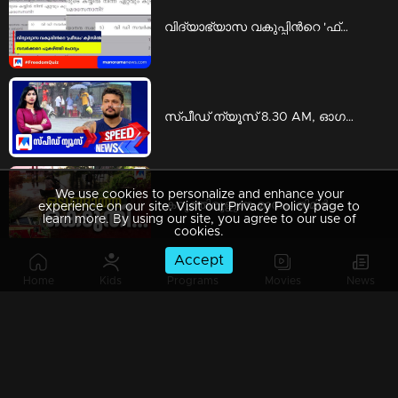
വിദ്യാഭ്യാസ വകുപ്പിന്‍റെ 'ഫ്രീഡം' ക്വിസില്‍ സവര്‍ക്കറെ പുകഴ്ത്തി ചോദ്യം; വിവാദം | Latest News
സ്‌പീഡ് ന്യൂസ് 8.30 AM, ഓഗസ്റ്റ് 08, 2026 | Speed News
We use cookies to personalize and enhance your
കറുത്തിരുളുന്ന മാനം, തിമിര്‍ത്ത് പെരുമഴ; ഒടുങ്ങാത്ത കെടുതി...​| Kerala rain flood damages
experience on our site. Visit our Privacy Policy page to
learn more. By using our site, you agree to our use of
cookies.
Accept
Home
Kids
Programs
Movies
News
റീബില്‍ഡ് കേരള കണ്ടവരുണ്ടോ?; കടലില്‍ കാണാതായവരെ കണ്ടെത്താത്ത നാട് എന്തുപഠിച്ചു?​ |counterpoint fishermen issue
സ്‌പീഡ് ന്യൂസ് 09.30PM, ഓഗസ്റ്റ് 07, 2026 | Speed News