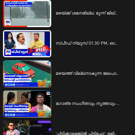
മഴയ്ക്ക് ശമനമില്ല; മൂന്ന് ജില്ലകളിൽ റെഡ് അലർട്ട് | Rain
സ്പീഡ് ന്യൂസ് 01.30 PM, ഓഗസ്റ്റ് 06, 2026 | Speed News
മഴയത്ത് വില്ലനാകുന്ന ജലപാളി പ്രവര്‍ത്തനം; അപകടത്തില്‍ പെടാതിരിക്കാന്‍ എന്ത് ചെയ്യാം | Rain accidents
ഗോത്ര സംഗീതവും നൃത്തവും പഠിക്കാം; ‘കിര്‍ത്താഡ്സ് ’ ഒരുക്കുന്ന പരിശീലനം | KIRTADS
'പിടിക്കാമെങ്കിൽ പിടിച്ചോ'; ഒളിവിലിരുന്ന് പൊലീസിനെ വെല്ലുവിളിച്ച് അർജുൻ ആയങ്കി | Arjun ayanki