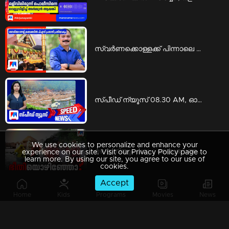
സ്വര്‍ണക്കൊള്ളക്ക് പിന്നാലെ ശബരിമല നെയ്യ് ക്രമക്കേടിലും പി.എസ്. പ്രശാന്ത് പ്രതിയാകും | ps prashanth
സ്പീഡ് ന്യൂസ് 08.30 AM, ഓഗസ്റ്റ് 06, 2026 | Speed News
We use cookies to personalize and enhance your
മഴ ഇനിയും വരും; അനുഭവങ്ങളില്‍ നിന്ന് പാഠമുള്‍ക്കൊളളണ്ടേ? | Special Programs
experience on our site. Visit our Privacy Policy page to
learn more. By using our site, you agree to our use of
cookies.
Accept
Home
Kids
Programs
Movies
News
ആരാണ് ആ ഇന്‍വെസ്റ്റേഴ്സ്? വെളിപ്പെടുത്താന്‍ മടിയെന്തിന്? | Counter point