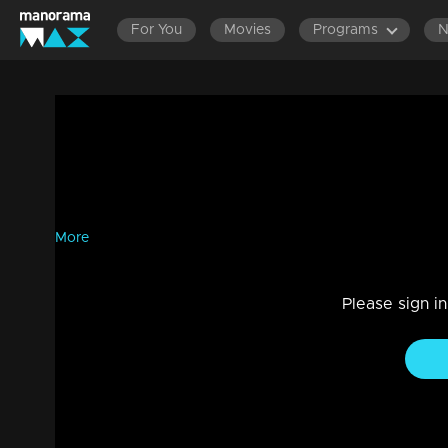
For You
Movies
Programs
മെക്സിക്കോയില്‍ താരമായി മെര്‍ലിന്‍ എന്
News
|
1m 33s
മെക്സിക്കോയുടെ ലോകകപ്പിലെ അടുത്ത മല്‍സരം സ്റ്റേഡിയ
ആവശ്യപ്പെടുകയാണ് ഒരു കൂട്ടം ആരാധകര്‍. ആരാണ് മെര്‍ലി
More
Please sign i