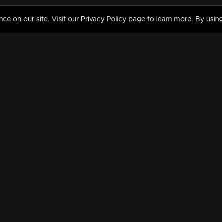
 on our site. Visit our Privacy Policy page to learn more. By using
MY VIDEOS & HISTORY
TERMS AND CONDITIO
on
Liked Videos
Privacy Policy
Watch History
Terms and Conditions
My Playlist
Nandilath G Mart FIFA 