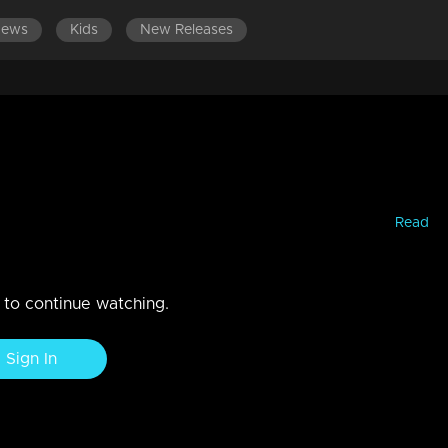
News
Kids
New Releases
ന താറാവ് | Merlin
ത്തിലിരുന്ന് കാണാന്‍ മെര്‍ലിന് അവസരം നല്‍കണമെന്ന്
ന്‍? മെക്സിക്കോയുമായി മെര്‍ലിന് എന്താണ് കണക്ഷന്‍....
Read
n to continue watching.
Sign In