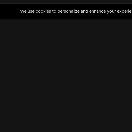
We use cookies to personalize and enhance your experience
MANORAMAMAX
PREMIUM
About Us
Activate Your Subscripti
Frequently Asked Questions
TV Channels
AVAILABLE ON:
FOLLOW US: