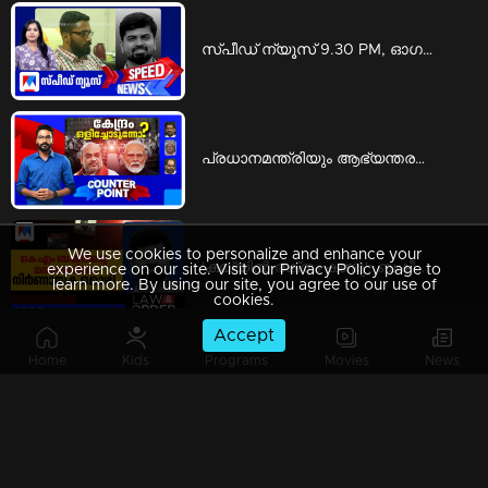
സ്പീഡ് ന്യൂസ് 9.30 PM, ഓഗസ്റ്റ് 06, 2026 | Speed News
പ്രധാനമന്ത്രിയും ആഭ്യന്തരമന്ത്രിയും എവിടെ?; ചോദ്യങ്ങള്‍ക്ക് മറുപടിയില്ലേ? | Counter Point
We use cookies to personalize and enhance your
'കയ്യില്‍ രക്തം കണ്ടു'; ബഷീര്‍ കൊലപാതകക്കേസില്‍ ശ്രീറാം വെങ്കിട്ടരാമനെ കുടുക്കി നിര്‍ണായക മൊഴി | Law and Order
experience on our site. Visit our Privacy Policy page to
learn more. By using our site, you agree to our use of
cookies.
Accept
Home
Kids
Programs
Movies
News
പ്രതിപക്ഷ ചോദ്യങ്ങള്‍ക്ക് മറുപടിയില്ലേ?; കേന്ദ്ര ആഭ്യന്തരമന്ത്രി ഒളിച്ചോടുന്നോ? | Ningal Parayu
സ്പീഡ് ന്യൂസ് 6.30 PM, ഓഗസ്റ്റ് 06, 2026 | Speed News