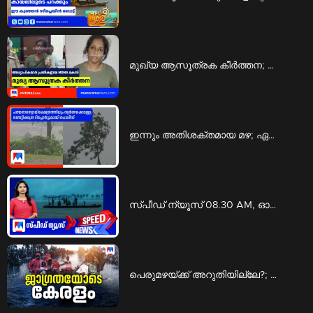
മുഖ്യ ആസൂത്രക കീര്‍ത്തന; മറ്റ് അധ്യാപികമാരെയും ഇടപാടിലേക്ക് കൊണ്ടുവന്നു | mdma case
ഇന്നും അതിശക്തമായ മഴ; ഏഴ് ജില്ലകളിൽ റെഡ് അലർട്ട് പ്രഖ്യാപിച്ചു | red alert
സ്പീഡ് ന്യൂസ് 08.30 AM, ഓഗസ്റ്റ് 07, 2026 | Speed News
പെരുമഴയ്ക്ക് അറുതിയില്ലേ?; ദുരിതപ്പെയ്ത്തില്‍ വലഞ്ഞ് ജനജീവിതം; ജാഗ്രത ​| Rain