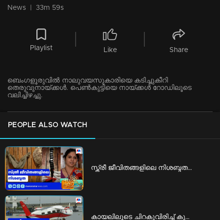
News
|
33m 59s
Playlist
Like
Share
ബെംഗളൂരുവില്‍ നാലുവയസുകാരിയെ കടിച്ചുകീറി
തെരുവുനായ്ക്കള്‍. പെണ്‍കുട്ടിയെ നായ്ക്കള്‍ റോഡിലൂടെ
വലിച്ചിഴച്ചു.
PEOPLE ALSO WATCH
സ്ത്രീ ജീവിതങ്ങളിലെ നിശബ്ദതയുടെ ഇന്‍സ്റ്റലേഷന്‍; ദൃശ്യഭാഷയൊരുക്കി അശ്വതി | silent installation
കായലിലൂടെ ചിറകുവിരിച്ച് കുതിക്കുന്നൊരു 'കുഞ്ഞൻ സീപ്ലെയിൻ ബോട്ട്' | seaplane boat