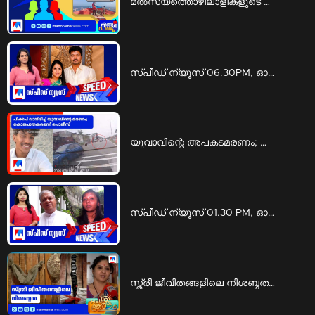
മൽസ്യത്തൊഴിലാളികളുടെ ജീവന് വിലയില്ലേ?; മറുപടിയിലും വേണ്ടേ മര്യാദ...? | Ningal Parayu fishermen missing allegations
സ്‌പീഡ് ന്യൂസ് 06.30PM, ഓഗസ്റ്റ് 07, 2026 | Speed News
യുവാവിന്റെ അപകടമരണം; കൊലപാതകമെന്ന് സൂചന | Thrissur Accident
സ്പീഡ് ന്യൂസ് 01.30 PM, ഓഗസ്റ്റ് 07, 2026 | Speed News
സ്ത്രീ ജീവിതങ്ങളിലെ നിശബ്ദതയുടെ ഇന്‍സ്റ്റലേഷന്‍; ദൃശ്യഭാഷയൊരുക്കി അശ്വതി | silent installation