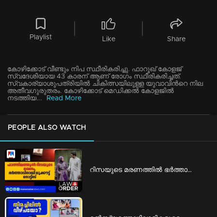
Playlist
Like
Share
കോഴിക്കോട് വീണ്ടും നിപ സ്ഥീരികരിച്ചു. ഫാറൂഖ് കോളജ്
സ്വദേശിയായ 43 കാരന് ആണ് രോഗം സ്ഥീരികരിച്ചത്.
സ്വകാര്യാശുപത്രിയില്‍ ചികിത്സയിലുള്ള യുവാവിന്‍റെ നില
അതീവഗുരുതരം. കോഴിക്കോട് മെഡിക്കല്‍ കോളജില്‍
നടത്തിയ...
Read More
PEOPLE ALSO WATCH
റിസയുടെ മരണത്തില്‍ ഭര്‍ത്താവിനെതിരെ ലുക്കൗട്ട് നോട്ടിസ് ​| kannur look out notice