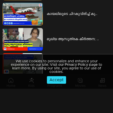
കായലിലൂടെ ചിറകുവിരിച്ച് കുതിക്കുന്നൊരു 'കുഞ്ഞൻ സീപ്ലെയിൻ ബോട്ട്' | seaplane boat
മുഖ്യ ആസൂത്രക കീര്‍ത്തന; മറ്റ് അധ്യാപികമാരെയും ഇടപാടിലേക്ക് കൊണ്ടുവന്നു | mdma case
We use cookies to personalize and enhance your
ഇന്നും അതിശക്തമായ മഴ; ഏഴ് ജില്ലകളിൽ റെഡ് അലർട്ട് പ്രഖ്യാപിച്ചു | red alert
experience on our site. Visit our Privacy Policy page to
learn more. By using our site, you agree to our use of
cookies.
Accept
Home
Kids
Programs
Movies
News
സ്പീഡ് ന്യൂസ് 08.30 AM, ഓഗസ്റ്റ് 07, 2026 | Speed News