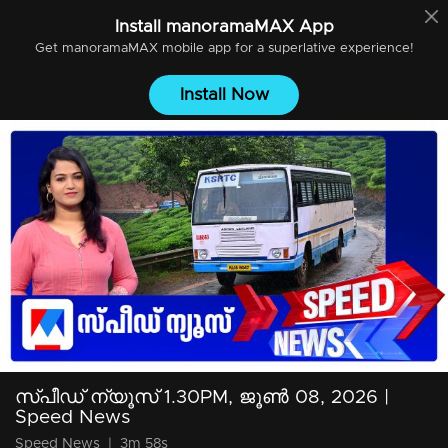
Install
manoramaMAX
App
Get
manoramaMAX
mobile app for a superlative experience!
Install Now
സ്‌പീഡ് ന്യൂസ് 1.30PM, ജൂണ്‍ 08, 2026 |
Speed News
Speed News
|
3m 58s