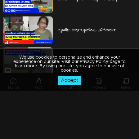
മുഖ്യ ആസൂത്രക കീര്‍ത്തന; മറ്റ് അധ്യാപികമാരെയും ഇടപാടിലേക്ക് കൊണ്ടുവന്നു | mdma case
We use cookies to personalize and enhance your
ഇന്നും അതിശക്തമായ മഴ; ഏഴ് ജില്ലകളിൽ റെഡ് അലർട്ട് പ്രഖ്യാപിച്ചു | red alert
experience on our site. Visit our Privacy Policy page to
learn more. By using our site, you agree to our use of
cookies.
Accept
Home
Kids
Programs
Movies
News
സ്പീഡ് ന്യൂസ് 08.30 AM, ഓഗസ്റ്റ് 07, 2026 | Speed News
പെരുമഴയ്ക്ക് അറുതിയില്ലേ?; ദുരിതപ്പെയ്ത്തില്‍ വലഞ്ഞ് ജനജീവിതം; ജാഗ്രത ​| Rain