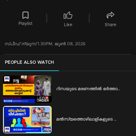
Playlist
Like
Share
സ്‌പീഡ് ന്യൂസ് 1.30PM, ജൂണ്‍ 08, 2026
PEOPLE ALSO WATCH
റിസയുടെ മരണത്തില്‍ ഭര്‍ത്താവിനെതിരെ ലുക്കൗട്ട് നോട്ടിസ് ​| kannur look out notice
മൽസ്യത്തൊഴിലാളികളുടെ ജീവന് വിലയില്ലേ?; മറുപടിയിലും വേണ്ടേ മര്യാദ...? | Ningal Parayu fishermen missing allegations