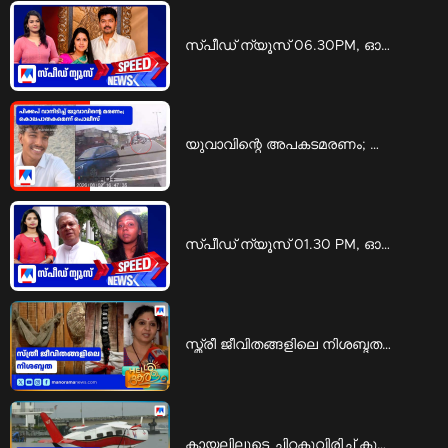
സ്‌പീഡ് ന്യൂസ് 06.30PM, ഓഗസ്റ്റ് 07, 2026 | Speed News
യുവാവിന്റെ അപകടമരണം; കൊലപാതകമെന്ന് സൂചന | Thrissur Accident
സ്പീഡ് ന്യൂസ് 01.30 PM, ഓഗസ്റ്റ് 07, 2026 | Speed News
സ്ത്രീ ജീവിതങ്ങളിലെ നിശബ്ദതയുടെ ഇന്‍സ്റ്റലേഷന്‍; ദൃശ്യഭാഷയൊരുക്കി അശ്വതി | silent installation
കായലിലൂടെ ചിറകുവിരിച്ച് കുതിക്കുന്നൊരു 'കുഞ്ഞൻ സീപ്ലെയിൻ ബോട്ട്' | seaplane boat