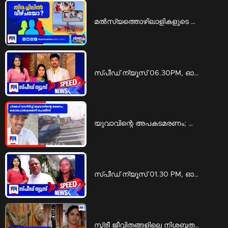
മൽസ്യത്തൊഴിലാളികളുടെ ജീവന് വിലയില്ലേ?; മറുപടിയിലും വേണ്ടേ മര്യാദ...? | Ningal Parayu fishermen missing allegations
സ്‌പീഡ് ന്യൂസ് 06.30PM, ഓഗസ്റ്റ് 07, 2026 | Speed News
യുവാവിന്റെ അപകടമരണം; കൊലപാതകമെന്ന് സൂചന | Thrissur Accident
സ്പീഡ് ന്യൂസ് 01.30 PM, ഓഗസ്റ്റ് 07, 2026 | Speed News
സ്ത്രീ ജീവിതങ്ങളിലെ നിശബ്ദതയുടെ ഇന്‍സ്റ്റലേഷന്‍; ദൃശ്യഭാഷയൊരുക്കി അശ്വതി | silent installation