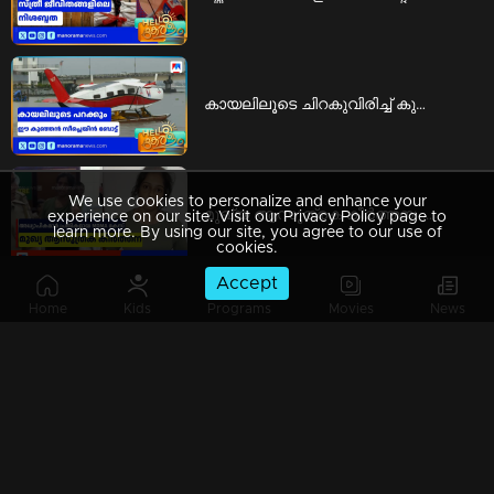
കായലിലൂടെ ചിറകുവിരിച്ച് കുതിക്കുന്നൊരു 'കുഞ്ഞൻ സീപ്ലെയിൻ ബോട്ട്' | seaplane boat
We use cookies to personalize and enhance your
മുഖ്യ ആസൂത്രക കീര്‍ത്തന; മറ്റ് അധ്യാപികമാരെയും ഇടപാടിലേക്ക് കൊണ്ടുവന്നു | mdma case
experience on our site. Visit our Privacy Policy page to
learn more. By using our site, you agree to our use of
cookies.
Accept
Home
Kids
Programs
Movies
News
ഇന്നും അതിശക്തമായ മഴ; ഏഴ് ജില്ലകളിൽ റെഡ് അലർട്ട് പ്രഖ്യാപിച്ചു | red alert
സ്പീഡ് ന്യൂസ് 08.30 AM, ഓഗസ്റ്റ് 07, 2026 | Speed News