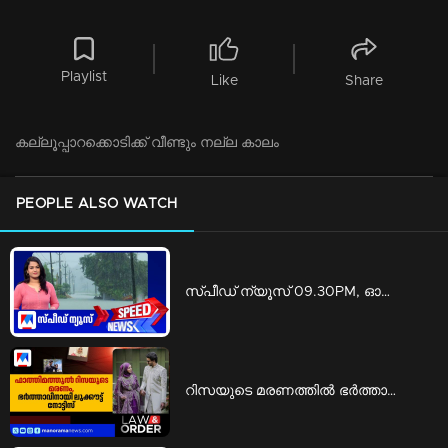
Playlist
Like
Share
കല്ലൂപ്പാറക്കൊടിക്ക് വീണ്ടും നല്ല കാലം
PEOPLE ALSO WATCH
സ്‌പീഡ് ന്യൂസ് 09.30PM, ഓഗസ്റ്റ് 07, 2026 | Speed News
റിസയുടെ മരണത്തില്‍ ഭര്‍ത്താവിനെതിരെ ലുക്കൗട്ട് നോട്ടിസ് ​| kannur look out notice