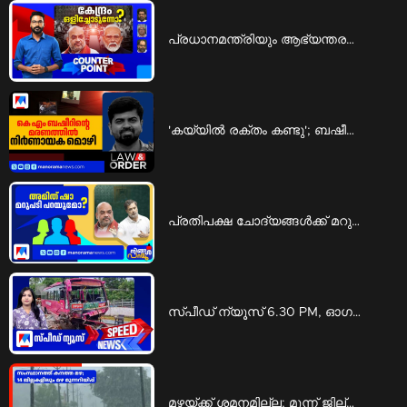
പ്രധാനമന്ത്രിയും ആഭ്യന്തരമന്ത്രിയും എവിടെ?; ചോദ്യങ്ങള്‍ക്ക് മറുപടിയില്ലേ? | Counter Point
'കയ്യില്‍ രക്തം കണ്ടു'; ബഷീര്‍ കൊലപാതകക്കേസില്‍ ശ്രീറാം വെങ്കിട്ടരാമനെ കുടുക്കി നിര്‍ണായക മൊഴി | Law and Order
പ്രതിപക്ഷ ചോദ്യങ്ങള്‍ക്ക് മറുപടിയില്ലേ?; കേന്ദ്ര ആഭ്യന്തരമന്ത്രി ഒളിച്ചോടുന്നോ? | Ningal Parayu
സ്പീഡ് ന്യൂസ് 6.30 PM, ഓഗസ്റ്റ് 06, 2026 | Speed News
മഴയ്ക്ക് ശമനമില്ല; മൂന്ന് ജില്ലകളിൽ റെഡ് അലർട്ട് | Rain