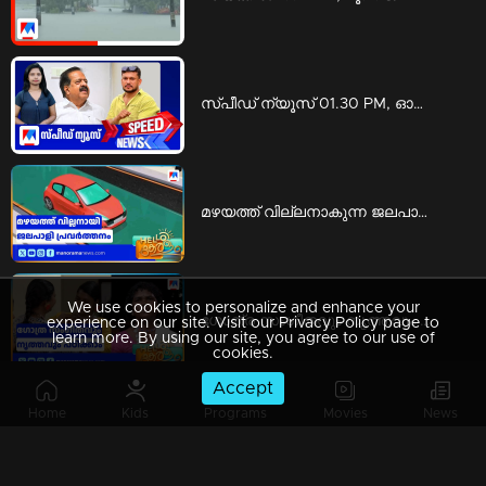
സ്പീഡ് ന്യൂസ് 01.30 PM, ഓഗസ്റ്റ് 06, 2026 | Speed News
മഴയത്ത് വില്ലനാകുന്ന ജലപാളി പ്രവര്‍ത്തനം; അപകടത്തില്‍ പെടാതിരിക്കാന്‍ എന്ത് ചെയ്യാം | Rain accidents
We use cookies to personalize and enhance your
ഗോത്ര സംഗീതവും നൃത്തവും പഠിക്കാം; ‘കിര്‍ത്താഡ്സ് ’ ഒരുക്കുന്ന പരിശീലനം | KIRTADS
experience on our site. Visit our Privacy Policy page to
learn more. By using our site, you agree to our use of
cookies.
Accept
Home
Kids
Programs
Movies
News
'പിടിക്കാമെങ്കിൽ പിടിച്ചോ'; ഒളിവിലിരുന്ന് പൊലീസിനെ വെല്ലുവിളിച്ച് അർജുൻ ആയങ്കി | Arjun ayanki