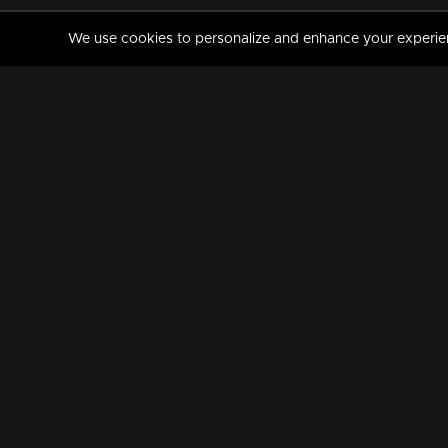
We use cookies to personalize and enhance your experience
MANORAMAMAX
PREMIUM
About Us
Activate Your Subscripti
Frequently Asked Questions
TV Channels
AVAILABLE ON:
FOLLOW US: