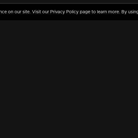
 on our site. Visit our Privacy Policy page to learn more. By using
MY VIDEOS & HISTORY
TERMS AND CONDITIO
on
Liked Videos
Privacy Policy
Watch History
Terms and Conditions
My Playlist
Nandilath G Mart FIFA 