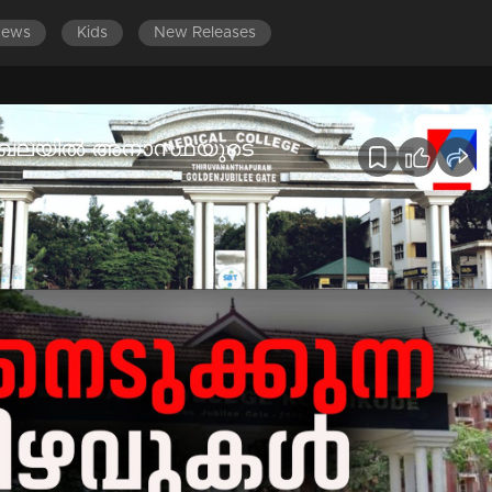
News
Kids
New Releases
മേഖലയില്‍ അനാസ്ഥയുടെ
ട്ടിലായാലും അവിടെയുള്ള മലയാളിക്ക് വരെ തലയുയര്‍ത്തി
ോഗ്യരംഗം നേരിടുന്ന അതീവഗുരുതരമായ പ്രതിസന്ധികള്‍ ഏറെയ...