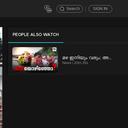
Search
SIGN IN
PEOPLE ALSO WATCH
മഴ ഇനിയും വരും; അനുഭവങ്ങളില്‍ നിന്ന് പാഠമുള്‍ക്കൊളളണ്ടേ? | Special Programs
News | 20m 35s
ആരാണ് ആ ഇന്‍വെസ്റ്റേഴ്സ്? വെളിപ്പെടുത്താന്‍ മടിയെന്തിന്? | Counter point
News | 54m 3s
സ്പീഡ് ന്യൂസ് 9.30 PM, ഓഗസ്റ്റ് 05, 2026 | Speed News
Speed News | 3m 21s