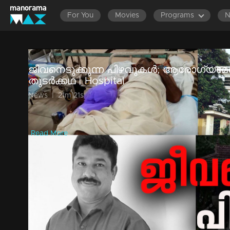
For You
Movies
Programs
ജീവനെടുക്കുന്ന പിഴവുകള്‍; ആരോഗ്യ
തുടര്‍ക്കഥ | Hospital
News
|
21m 21s
കേരളത്തിന്റെ ആരോഗ്യമേഖല, അതേക്കുറിച്ച് ഏത് അന്യനാ
പറയാവുന്ന ഒന്നായിരുന്നു. പക്ഷേ കുറച്ചുകാലമായി ആര
Read More