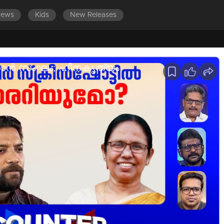
News
Kids
New Releases
ക്കാന്‍ സംഘം; ഹീനകൃത്യം
ാരമേറിയ യുഡിഎഫ് സര്‍ക്കാര്‍
ലൊന്ന് ആലപ്പുഴയിലെ രക്ഷാപ്രവര്‍ത്തനക്കേസ് എസ്ഐടി