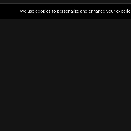
We use cookies to personalize and enhance your experience
MANORAMAMAX
PREMIUM
About Us
Activate Your Subscripti
Frequently Asked Questions
TV Channels
AVAILABLE ON:
FOLLOW US: