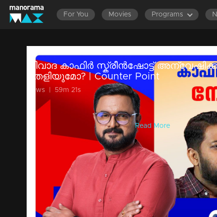
For You
Movies
Programs
വിവാദ കാഫിര്‍ സ്ക്രീന്‍ഷോട്ട് അന്വേഷി
തെളിയുമോ? ​| Counter Point
News
|
59m 21s
പത്തുവര്‍ഷത്തെ എല്‍ഡിഎഫ് ഭരണശേഷം തരംഗമായി അധിക
ആദ്യമന്ത്രിസഭായോഗത്തിലെടുത്ത പ്രധാന തീരുമാനങ്ങളി
രൂപീകരിച്ച് വീണ്ടും അന്വേഷിക്...
Read More