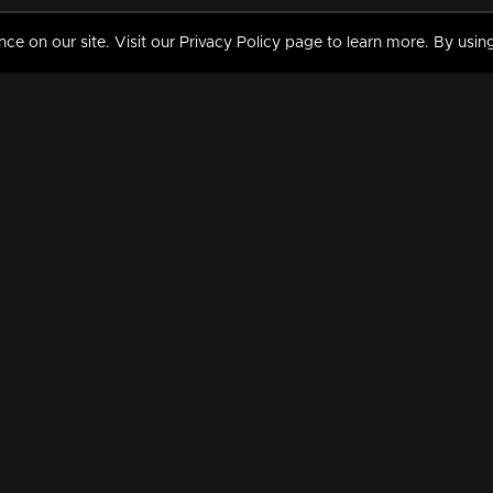
 on our site. Visit our Privacy Policy page to learn more. By using
MY VIDEOS & HISTORY
TERMS AND CONDITIO
on
Liked Videos
Privacy Policy
Watch History
Terms and Conditions
My Playlist
Nandilath G Mart FIFA 