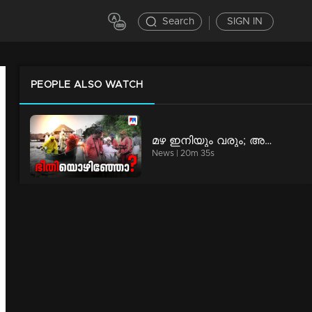
Search
SIGN IN
PEOPLE ALSO WATCH
മഴ ഇനിയും വരും; അനുഭവങ്ങളില്‍ നിന്ന് പാഠമുള്‍ക്കൊളളണ്ടേ? | Special Programs
News | 20m 35s
ആരാണ് ആ ഇന്‍വെസ്റ്റേഴ്സ്? വെളിപ്പെടുത്താന്‍ മടിയെന്തിന്? | Counter point
News | 54m 3s
സ്പീഡ് ന്യൂസ് 9.30 PM, ഓഗസ്റ്റ് 05, 2026 | Speed News
Speed News | 3m 21s