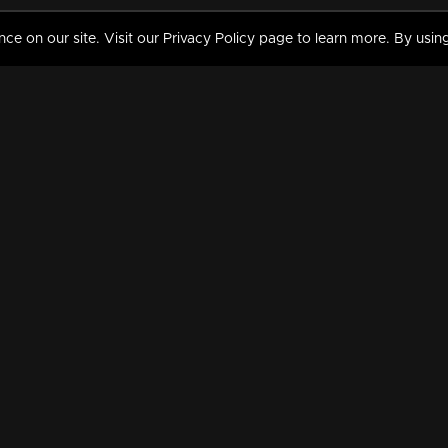
 on our site. Visit our Privacy Policy page to learn more. By using
MY VIDEOS & HISTORY
TERMS AND CONDITIO
on
Liked Videos
Privacy Policy
Watch History
Terms and Conditions
My Playlist
Nandilath G Mart FIFA 