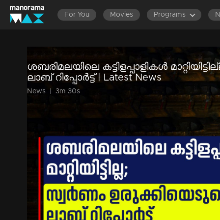
For You
Movies
Programs
ശബരിമലയിലെ കട്ടിളപ്പാളികള്‍ മാറ്റിയിട്ടി
ലാബ് റിപ്പോര്‍ട്ട് | Latest News
News
|
3m 30s
ശബരിമലയിലെ കട്ടിളപ്പാളി മാറ്റിയിട്ടില്ലെന്നും പൂശിയ സ്വര്
പരിശോധന റിപ്പോര്‍ട്ട്. ജംഷഡ്പൂരിലെ നാഷണല്‍ മെറ്റലോജി