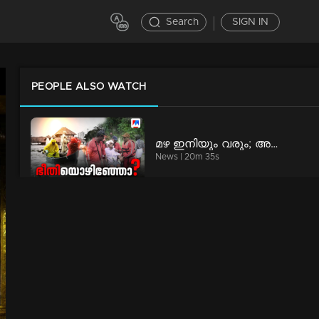
Search
SIGN IN
PEOPLE ALSO WATCH
മഴ ഇനിയും വരും; അനുഭവങ്ങളില്‍ നിന്ന് പാഠമുള്‍ക്കൊളളണ്ടേ? | Special Programs
News | 20m 35s
ആരാണ് ആ ഇന്‍വെസ്റ്റേഴ്സ്? വെളിപ്പെടുത്താന്‍ മടിയെന്തിന്? | Counter point
News | 54m 3s
സ്പീഡ് ന്യൂസ് 9.30 PM, ഓഗസ്റ്റ് 05, 2026 | Speed News
Speed News | 3m 21s