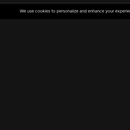
We use cookies to personalize and enhance your experience
MANORAMAMAX
PREMIUM
About Us
Activate Your Subscripti
Frequently Asked Questions
TV Channels
AVAILABLE ON:
FOLLOW US: