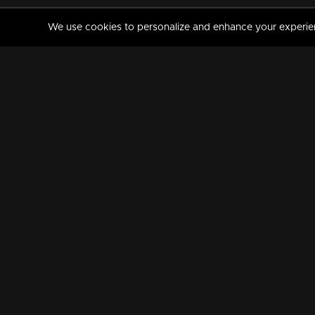
We use cookies to personalize and enhance your experience
MANORAMAMAX
PREMIUM
About Us
Activate Your Subscripti
Frequently Asked Questions
TV Channels
AVAILABLE ON:
FOLLOW US: