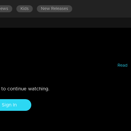
News
Kids
New Releases
| Tribal Meet
ാരമ്പര്യം വിളിച്ചോതി ഗോത്ര സാംസ്‌കാരിക സംഗമം. ബിർസ
റ്റി അൻപതിലധികം ഗോത്ര വിഭാഗങ്ങളിൽ നിന്നുള്ള ഒന്നര...
Read
n to continue watching.
Sign In