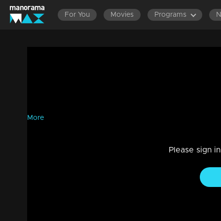
For You
Movies
Programs
ചെങ്കോട്ടയില്‍ ഗോത്രസാംസ്കാരിക സംഗമം 
News
|
2m 27s
ചെങ്കോട്ടയില്‍ രാജ്യത്തിന്റെ വൈവിധ്യമാർന്ന ഗോത്ര പ
മുണ്ടയുടെ നൂറ്റി അൻപതാം ജയന്തിയോടനുബന്ധിച്ച് അഞ്ഞൂ
More
Please sign i