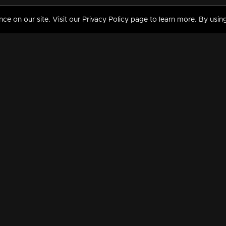
 on our site. Visit our Privacy Policy page to learn more. By using
MY VIDEOS & HISTORY
TERMS AND CONDITIO
on
Liked Videos
Privacy Policy
Watch History
Terms and Conditions
My Playlist
Nandilath G Mart FIFA 