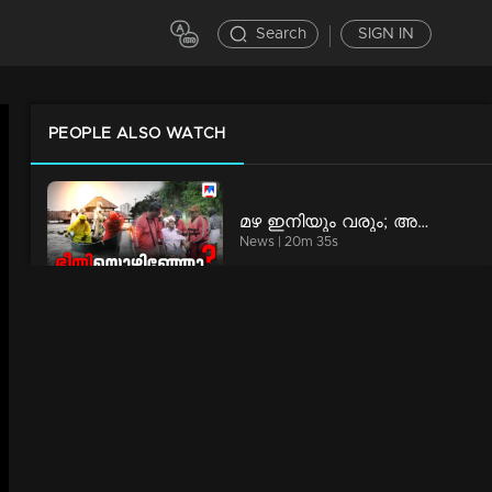
Search
SIGN IN
PEOPLE ALSO WATCH
മഴ ഇനിയും വരും; അനുഭവങ്ങളില്‍ നിന്ന് പാഠമുള്‍ക്കൊളളണ്ടേ? | Special Programs
News | 20m 35s
ആരാണ് ആ ഇന്‍വെസ്റ്റേഴ്സ്? വെളിപ്പെടുത്താന്‍ മടിയെന്തിന്? | Counter point
News | 54m 3s
സ്പീഡ് ന്യൂസ് 9.30 PM, ഓഗസ്റ്റ് 05, 2026 | Speed News
Speed News | 3m 21s