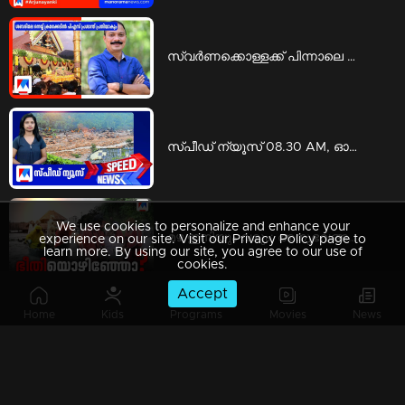
സ്വര്‍ണക്കൊള്ളക്ക് പിന്നാലെ ശബരിമല നെയ്യ് ക്രമക്കേടിലും പി.എസ്. പ്രശാന്ത് പ്രതിയാകും | ps prashanth
സ്പീഡ് ന്യൂസ് 08.30 AM, ഓഗസ്റ്റ് 06, 2026 | Speed News
We use cookies to personalize and enhance your
മഴ ഇനിയും വരും; അനുഭവങ്ങളില്‍ നിന്ന് പാഠമുള്‍ക്കൊളളണ്ടേ? | Special Programs
experience on our site. Visit our Privacy Policy page to
learn more. By using our site, you agree to our use of
cookies.
Accept
Home
Kids
Programs
Movies
News
ആരാണ് ആ ഇന്‍വെസ്റ്റേഴ്സ്? വെളിപ്പെടുത്താന്‍ മടിയെന്തിന്? | Counter point