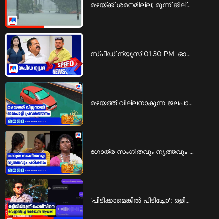
മഴയ്ക്ക് ശമനമില്ല; മൂന്ന് ജില്ലകളിൽ റെഡ് അലർട്ട് | Rain
സ്പീഡ് ന്യൂസ് 01.30 PM, ഓഗസ്റ്റ് 06, 2026 | Speed News
മഴയത്ത് വില്ലനാകുന്ന ജലപാളി പ്രവര്‍ത്തനം; അപകടത്തില്‍ പെടാതിരിക്കാന്‍ എന്ത് ചെയ്യാം | Rain accidents
ഗോത്ര സംഗീതവും നൃത്തവും പഠിക്കാം; ‘കിര്‍ത്താഡ്സ് ’ ഒരുക്കുന്ന പരിശീലനം | KIRTADS
'പിടിക്കാമെങ്കിൽ പിടിച്ചോ'; ഒളിവിലിരുന്ന് പൊലീസിനെ വെല്ലുവിളിച്ച് അർജുൻ ആയങ്കി | Arjun ayanki