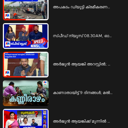
അപകടം ഡ്യൂട്ടി ക്രമീകരണത്തിലെ പാളിച്ചകൊണ്ടല്ല; കെഎസ്ആര്‍ടിസി | ksrtc bengaluru mysuru highway
സ്‌പീഡ് ന്യൂസ് 08.30AM, ഓഗസ്റ്റ് 09, 2026 | Speed News
അര്‍ജുന്‍ ആയങ്കി അറസ്റ്റില്‍; പിടിയിലായത് കണ്ണൂരില്‍ നിന്ന് | Arjun Ayanki arrest
കാണാതായിട്ട് 9 ദിനങ്ങള്‍; മല്‍സ്യത്തൊഴിലാളികളെയും കാത്ത് കുടുംബങ്ങള്‍ | Fishermen
അര്‍ജുന്‍ ആയങ്കിക്ക് മുന്നില്‍ മുട്ടുമടക്കിയോ കേരള പൊലീസ്? | Counter Point