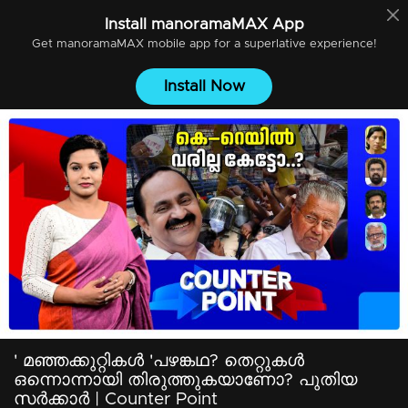
Install
manoramaMAX
App
Get
manoramaMAX
mobile app for a superlative experience!
Install Now
' മഞ്ഞക്കുറ്റികൾ 'പഴങ്കഥ? തെറ്റുകൾ
ഒന്നൊന്നായി തിരുത്തുകയാണോ? പുതിയ
സ‍ർക്കാർ | Counter Point