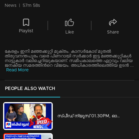
News
|
57m 58s
Playlist
Like
Share
കേരളം ഇനി മഞ്ഞക്കുറ്റി മുക്തം. കാസർകോട് മുതൽ
തിരുവനന്തപുരം വരെ പിണറായി സർക്കാർ ഇട്ട മഞ്ഞക്കുറ്റികൾ
നാട്ടുകാര്‍ വലിച്ചെറിയുകയാണ്. സമീപകാലത്തെ ഏറ്റവും വലിയ
ജനകീയ സമരത്തിൻറെ വിജയം. അധികാരത്തിലെത്തിയ ഉടൻ ...
Read More
PEOPLE ALSO WATCH
സ്‌പീഡ് ന്യൂസ് 01.30PM, ഓഗസ്റ്റ് 09, 2026 | Speed News