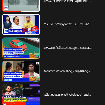
മഴയ്ക്ക് ശമനമില്ല; മൂന്ന് ജില്ലകളിൽ റെഡ് അലർട്ട് | Rain
സ്പീഡ് ന്യൂസ് 01.30 PM, ഓഗസ്റ്റ് 06, 2026 | Speed News
മഴയത്ത് വില്ലനാകുന്ന ജലപാളി പ്രവര്‍ത്തനം; അപകടത്തില്‍ പെടാതിരിക്കാന്‍ എന്ത് ചെയ്യാം | Rain accidents
ഗോത്ര സംഗീതവും നൃത്തവും പഠിക്കാം; ‘കിര്‍ത്താഡ്സ് ’ ഒരുക്കുന്ന പരിശീലനം | KIRTADS
'പിടിക്കാമെങ്കിൽ പിടിച്ചോ'; ഒളിവിലിരുന്ന് പൊലീസിനെ വെല്ലുവിളിച്ച് അർജുൻ ആയങ്കി | Arjun ayanki