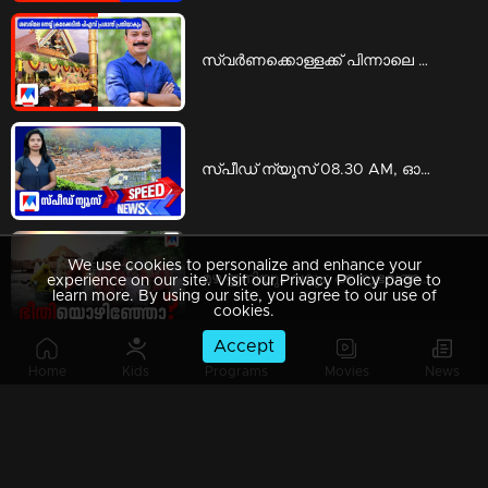
സ്വര്‍ണക്കൊള്ളക്ക് പിന്നാലെ ശബരിമല നെയ്യ് ക്രമക്കേടിലും പി.എസ്. പ്രശാന്ത് പ്രതിയാകും | ps prashanth
സ്പീഡ് ന്യൂസ് 08.30 AM, ഓഗസ്റ്റ് 06, 2026 | Speed News
We use cookies to personalize and enhance your
മഴ ഇനിയും വരും; അനുഭവങ്ങളില്‍ നിന്ന് പാഠമുള്‍ക്കൊളളണ്ടേ? | Special Programs
experience on our site. Visit our Privacy Policy page to
learn more. By using our site, you agree to our use of
cookies.
Accept
Home
Kids
Programs
Movies
News
ആരാണ് ആ ഇന്‍വെസ്റ്റേഴ്സ്? വെളിപ്പെടുത്താന്‍ മടിയെന്തിന്? | Counter point