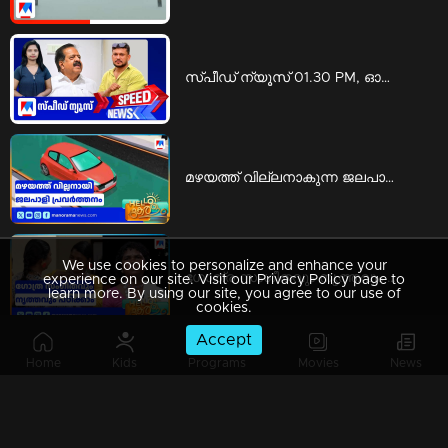
സ്പീഡ് ന്യൂസ് 01.30 PM, ഓഗസ്റ്റ് 06, 2026 | Speed News
മഴയത്ത് വില്ലനാകുന്ന ജലപാളി പ്രവര്‍ത്തനം; അപകടത്തില്‍ പെടാതിരിക്കാന്‍ എന്ത് ചെയ്യാം | Rain accidents
We use cookies to personalize and enhance your
ഗോത്ര സംഗീതവും നൃത്തവും പഠിക്കാം; ‘കിര്‍ത്താഡ്സ് ’ ഒരുക്കുന്ന പരിശീലനം | KIRTADS
experience on our site. Visit our Privacy Policy page to
learn more. By using our site, you agree to our use of
cookies.
Accept
Home
Kids
Programs
Movies
News
'പിടിക്കാമെങ്കിൽ പിടിച്ചോ'; ഒളിവിലിരുന്ന് പൊലീസിനെ വെല്ലുവിളിച്ച് അർജുൻ ആയങ്കി | Arjun ayanki