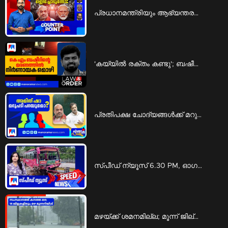
പ്രധാനമന്ത്രിയും ആഭ്യന്തരമന്ത്രിയും എവിടെ?; ചോദ്യങ്ങള്‍ക്ക് മറുപടിയില്ലേ? | Counter Point
'കയ്യില്‍ രക്തം കണ്ടു'; ബഷീര്‍ കൊലപാതകക്കേസില്‍ ശ്രീറാം വെങ്കിട്ടരാമനെ കുടുക്കി നിര്‍ണായക മൊഴി | Law and Order
പ്രതിപക്ഷ ചോദ്യങ്ങള്‍ക്ക് മറുപടിയില്ലേ?; കേന്ദ്ര ആഭ്യന്തരമന്ത്രി ഒളിച്ചോടുന്നോ? | Ningal Parayu
സ്പീഡ് ന്യൂസ് 6.30 PM, ഓഗസ്റ്റ് 06, 2026 | Speed News
മഴയ്ക്ക് ശമനമില്ല; മൂന്ന് ജില്ലകളിൽ റെഡ് അലർട്ട് | Rain