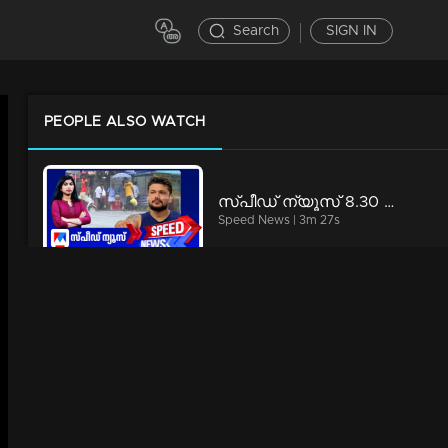
Search
SIGN IN
PEOPLE ALSO WATCH
സ്‌പീഡ് ന്യൂസ് 8.30 AM, ഓഗസ്റ്റ് 08, 2026 | Speed News
Speed News | 3m 27s
കറുത്തിരുളുന്ന മാനം, തിമിര്‍ത്ത് പെരുമഴ; ഒടുങ്ങാത്ത കെടുതി...​| Kerala rain flood damages
News | 20m 39s
റീബില്‍ഡ് കേരള കണ്ടവരുണ്ടോ?; കടലില്‍ കാണാതായവരെ കണ്ടെത്താത്ത നാട് എന്തുപഠിച്ചു?​ |counterpoint fishermen issue
News | 60m 48s