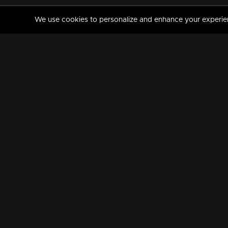
We use cookies to personalize and enhance your experience
MANORAMAMAX
PREMIUM
About Us
Activate Your Subscripti
Frequently Asked Questions
TV Channels
AVAILABLE ON:
FOLLOW US: