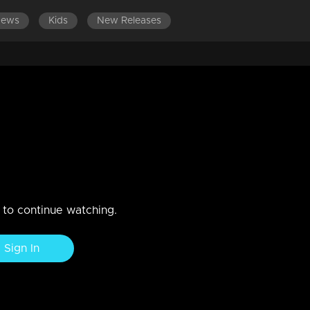
News
Kids
New Releases
ാൻ്റ് കണ്ട 'വികാരമെന്ത് ?' |
? മുഖ്യമന്ത്രി ആരെന്ന് ഉറപ്പിച്ചോ ? പ്രഖ്യാപനം നീളുന്നതിന്റെ
ുവേണ്ടി ?
n to continue watching.
Sign In