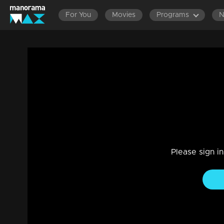
For You
Movies
Programs
മുഖ്യമന്ത്രി ആരെന്ന് ഉറപ്പിച്ചോ ? ഹൈക്കമ
Counter Point
News
|
60m 12s
മുഖ്യമന്ത്രി ചർച്ചയിൽ ഹൈക്കമാൻ്റിന് ബോധ്യപ്പെട്ടതെന്ത് 
കാരണമെന്ത് ? ഇപ്പോൾ സമവായശ്രമമോ ? സമവായം ആർക്ക
Please sign i