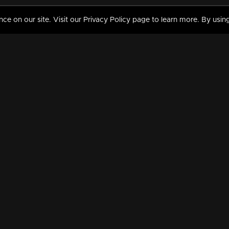
 on our site. Visit our Privacy Policy page to learn more. By using
MY VIDEOS & HISTORY
TERMS AND CONDITIO
on
Liked Videos
Privacy Policy
Watch History
Terms and Conditions
My Playlist
Nandilath G Mart FIFA 